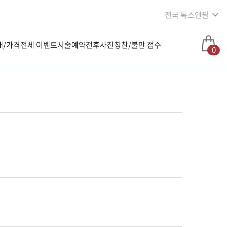
전국 톡스앤필
내/가격
전체 이벤트
시술예약
전후사진
칭찬/불만 접수
0