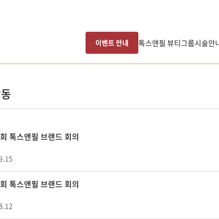
톡스앤필 뷰티그룹
시술안
이벤트 안내
활동
49회 톡스앤필 브랜드 회의
9.15
48회 톡스앤필 브랜드 회의
8.12