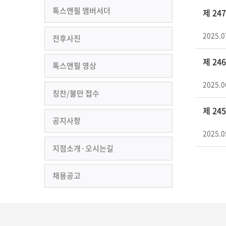
톡스앤필 앰버서더
제 2
2025.0
전후사진
제 2
톡스앤필 영상
2025.0
칭찬/불만 접수
제 2
공지사항
2025.0
지점소개·오시는길
채용공고