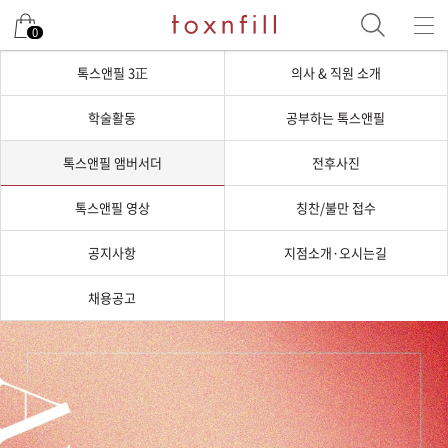
0
톡스앤필 3正
의사 & 직원 소개
학술활동
공부하는 톡스앤필
톡스앤필 앰버서더
전후사진
톡스앤필 영상
칭찬/불만 접수
공지사항
지점소개·오시는길
채용공고
톡스앤필 앰버서더