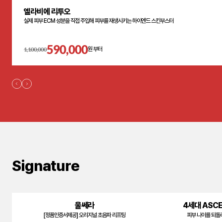
엘라비에 리투오
실제 피부 ECM 성분을 직접 주입해 피부를 재생시키는 하이엔드 스킨부스터
590,000
1,100,000
원 부터
Signature
울쎄라
4세대 ASC
[정품인증서제공] 오리지널 초음파 리프팅
피부 나이를 되돌