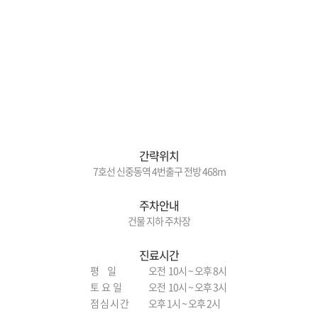
간략위치
7호선 신중동역 4번출구 전방 468m
주차안내
건물 지하 주차장
진료시간
평 일
오전 10시 ~ 오후 8시
토 요 일
오전 10시 ~ 오후 3시
점 심 시 간
오후 1시 ~ 오후 2시