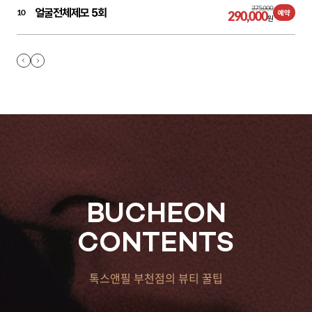
375,000
얼굴전체제모 5회
10
290,000
예약
원
BUCHEON
CONTENTS
톡스앤필 부천점의 뷰티 꿀팁