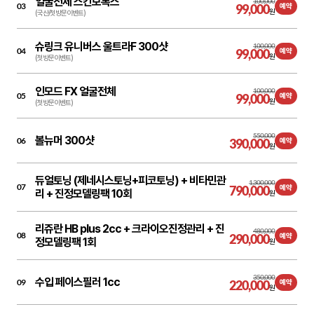
얼굴전체 스킨보톡스
100,000
03
99,000
예약
원
(국산/첫방문이벤트)
슈링크 유니버스 울트라F 300샷
100,000
04
99,000
예약
원
(첫방문이벤트)
인모드 FX 얼굴전체
100,000
05
99,000
예약
원
(첫방문이벤트)
550,000
볼뉴머 300샷
06
390,000
예약
원
듀얼토닝 (제네시스토닝+피코토닝) + 비타민관
1,300,000
07
790,000
예약
리 + 진정모델링팩 10회
원
리쥬란 HB plus 2cc + 크라이오진정관리 + 진
480,000
08
290,000
예약
정모델링팩 1회
원
350,000
수입 페이스필러 1cc
09
220,000
예약
원