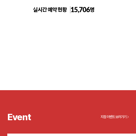
15,706
실시간 예약 현황
명
부천 톡스앤필의원
Event
지점 이벤트 보러가기