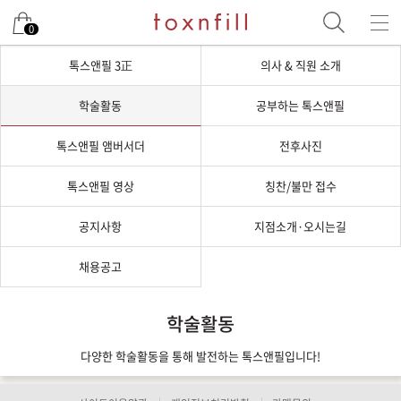
0
톡스앤필 3正
의사 & 직원 소개
학술활동
공부하는 톡스앤필
톡스앤필 앰버서더
전후사진
톡스앤필 영상
칭찬/불만 접수
공지사항
지점소개·오시는길
채용공고
학술활동
다양한 학술활동을 통해 발전하는 톡스앤필입니다!