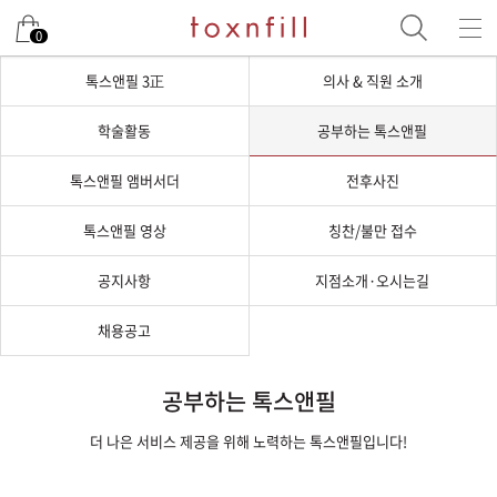
0
톡스앤필 3正
의사 & 직원 소개
학술활동
공부하는 톡스앤필
톡스앤필 앰버서더
전후사진
톡스앤필 영상
칭찬/불만 접수
공지사항
지점소개·오시는길
채용공고
공부하는 톡스앤필
더 나은 서비스 제공을 위해 노력하는 톡스앤필입니다!