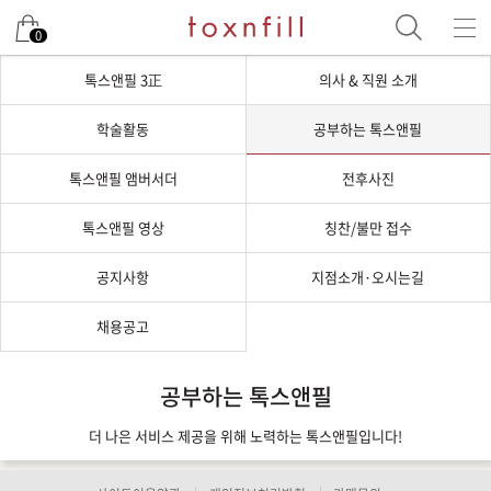
0
톡스앤필 3正
의사 & 직원 소개
학술활동
공부하는 톡스앤필
톡스앤필 앰버서더
전후사진
톡스앤필 영상
칭찬/불만 접수
공지사항
지점소개·오시는길
채용공고
공부하는 톡스앤필
더 나은 서비스 제공을 위해 노력하는 톡스앤필입니다!