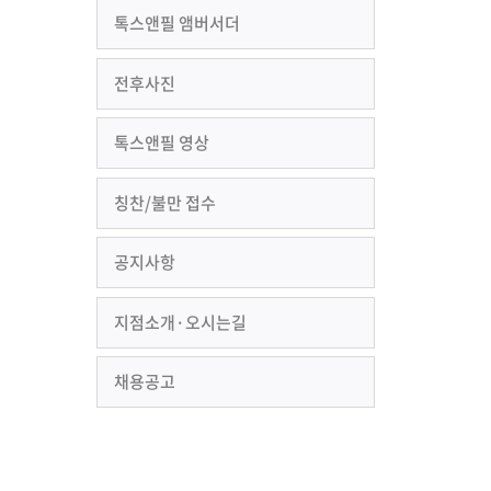
톡스앤필 앰버서더
전후사진
톡스앤필 영상
칭찬/불만 접수
공지사항
지점소개·오시는길
채용공고