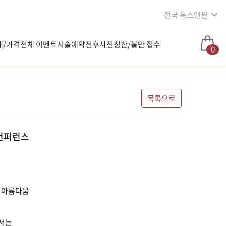
전국 톡스앤필
내/가격
전체 이벤트
시술예약
전후사진
칭찬/불만 접수
0
목록으로
월 컨퍼런스
 아름다움
에서는