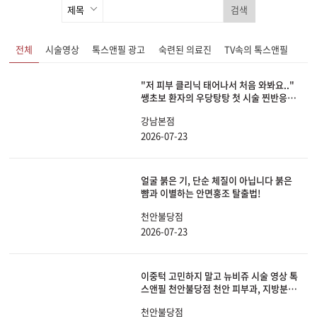
검색
전체
시술영상
톡스앤필 광고
숙련된 의료진
TV속의 톡스앤필
"저 피부 클리닉 태어나서 처음 와봐요.."
쌩초보 환자의 우당탕탕 첫 시술 찐반응ㅋ
ㅋㅋㅋ
강남본점
2026-07-23
얼굴 붉은 기, 단순 체질이 아닙니다 붉은
뺨과 이별하는 안면홍조 탈출법!
천안불당점
2026-07-23
이중턱 고민하지 말고 뉴비쥬 시술 영상 톡
스앤필 천안불당점 천안 피부과, 지방분해
주사
천안불당점