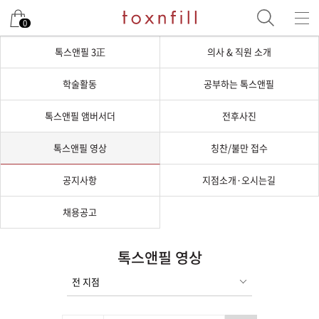
0
톡스앤필 3正
의사 & 직원 소개
학술활동
공부하는 톡스앤필
톡스앤필 앰버서더
전후사진
톡스앤필 영상
칭찬/불만 접수
공지사항
지점소개·오시는길
채용공고
톡스앤필 영상