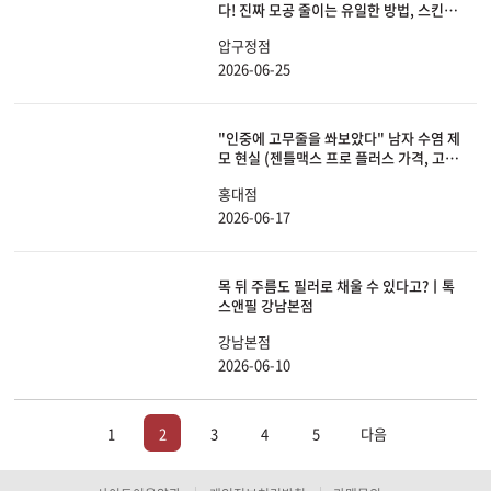
다! 진짜 모공 줄이는 유일한 방법, 스킨보
톡스 총정리
압구정점
2026-06-25
"인중에 고무줄을 쏴보았다" 남자 수염 제
모 현실 (젠틀맥스 프로 플러스 가격, 고통,
효과 싹 다 공개)
홍대점
2026-06-17
목 뒤 주름도 필러로 채울 수 있다고?ㅣ톡
스앤필 강남본점
강남본점
2026-06-10
1
2
3
4
5
다음