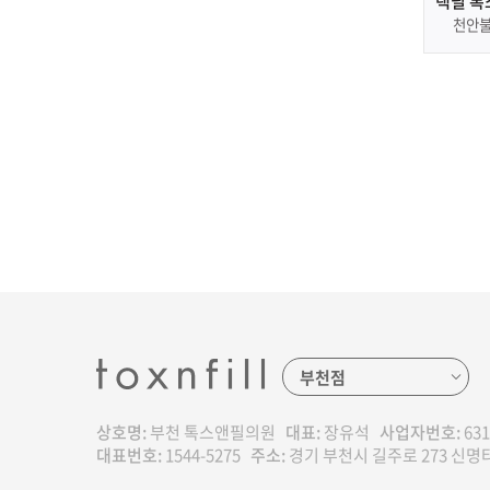
랙필 톡
당동
천안
상호명:
부천 톡스앤필의원
대표:
장유석
사업자번호:
631
대표번호:
1544-5275
주소:
경기 부천시 길주로 273 신명타운