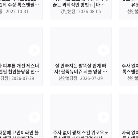
 1위 수상 톡스앤필 |
끊는 과학적인 방법✨ | 마운자
유
lden Record Award
로, 비만치료제, 다이어트, 체
통
2022-10-31
강남본점
2026-08-05
천안
ccelerated Growth
중감량
ard APAC 1st
 피부톤 개선 제스너
잘 안빠지는 팔뚝살 쉽게 빼
주사 없
앤필 천안불당점 천안
자! 팔뚝뉴비쥬 시술 영상 톡
톡스앤필
부과, 피부관리
스앤필 천안불당점 아산 피부
불당점
2026-07-29
천안불당점
2026-07-29
천안
과, 비만
때문에 고민이라면 블
주사 없이 광채 스킨 위코우노
자극 없