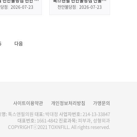
 천안불당점 천안 피
톡스앤필 천안불당점 신불당
부과, 피부관리
피부과, 피부관리
불당점
2026-07-23
천안불당점
2026-07-23
5
다음
사이트이용약관
개인정보처리방침
가맹문의
명:
톡스앤필의원
대표:
박대정
사업자번호:
214-13-33847
대표번호:
1661-4842
진료과목:
피부과, 성형외과
COPYRIGHTⓒ2021 TOXNFILL. All rights reserved.