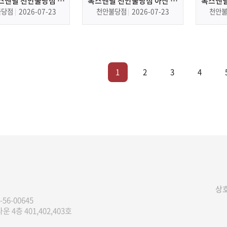
스앤필 천안불당점 불
톡스앤필 천안불당점 아산 피
톡스앤필
 피부과, 피부관리
부과, 피부관리
불당점
2026-07-23
천안불당점
2026-07-23
천안
1
2
3
4
상호
-56-00645
 4층 401,402,403호