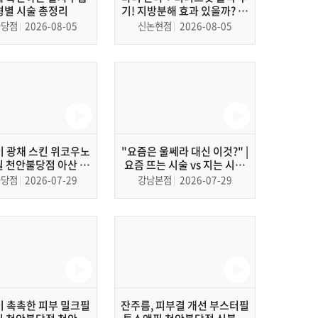
형별 시술 총정리
기! 지방분해 효과 있을까? 직
접 받아봤습니다
불당점
2026-08-05
신논현점
2026-08-05
이 광채 스킨 위코우노
"요즘은 울쎄라 대신 이것?" |
 천안불당점 아산 피
요즘 뜨는 시술 vs 지는 시술
부과, 피부관리
완벽 비교
불당점
2026-07-29
강남본점
2026-07-29
이 촉촉한 피부 밀크필
잔주름, 피부결 개선 부스터필