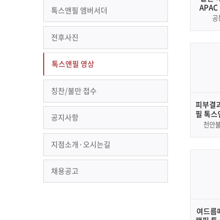
APAC
톡스앤필 앰버서더
7th Go
공
2022 A
Aw
전후사진
톡스앤필 영상
칭찬/불만 접수
피부결과
필 톡스
공지사항
피
천안
지점소개·오시는길
채용공고
여드름