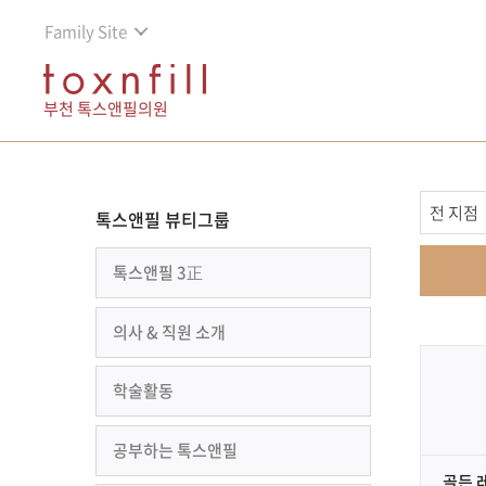
Family Site
부천 톡스앤필의원
톡스앤필 뷰티그룹
톡스앤필 3正
의사 & 직원 소개
학술활동
공부하는 톡스앤필
골든 