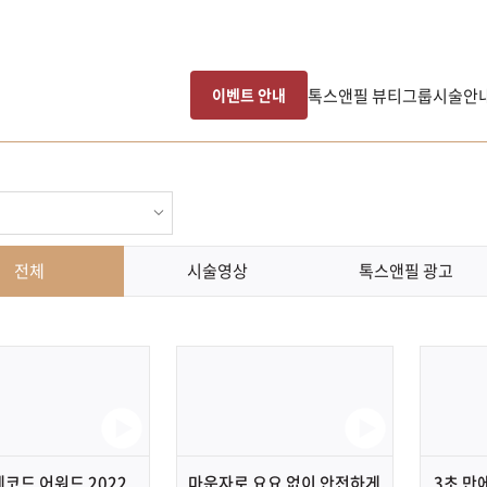
톡스앤필 뷰티그룹
시술안
이벤트 안내
전체
시술영상
톡스앤필 광고
레코드 어워드 2022
마운자로 요요 없이 안전하게
3초 만