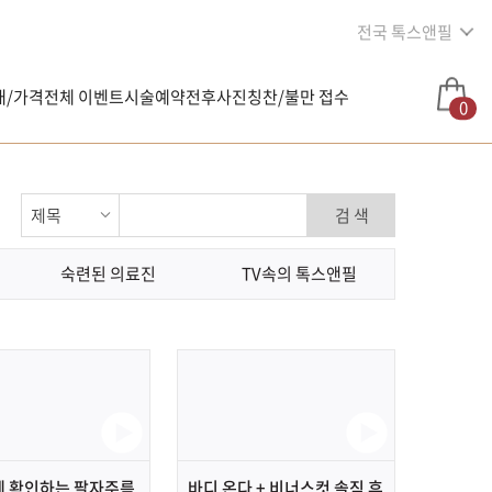
전국 톡스앤필
내/가격
전체 이벤트
시술예약
전후사진
칭찬/불만 접수
0
검 색
숙련된 의료진
TV속의 톡스앤필
에 확인하는 팔자주름
바디 온다 + 비너스컷 솔직 후