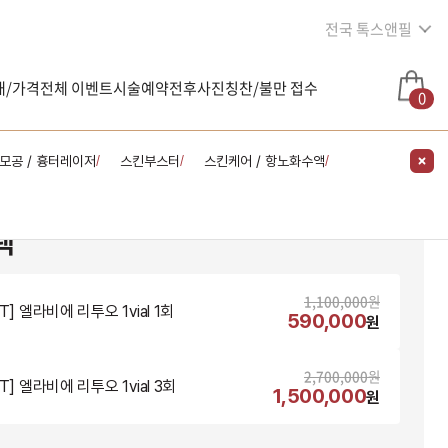
전국 톡스앤필
내/가격
전체 이벤트
시술예약
전후사진
칭찬/불만 접수
0
 모공 / 흉터레이저
스킨부스터
스킨케어 / 항노화수액
/
/
/
택
1,100,000
원
T] 엘라비에 리투오 1vial 1회
590,000
원
2,700,000
원
T] 엘라비에 리투오 1vial 3회
1,500,000
원