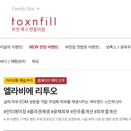
Family Site
부천 톡스앤필의원
이달의 이벤트
NEW 런칭 이벤트
부천점 첫방문 이벤트
보톡스 / 윤곽
/
/
/
바디 / 체형관리
제모
/
카카오톡 채널 추가
홈페이지 예약 고객
엘라비에 리투오
실제 피부 ECM 성분을 직접 주입해 피부를 재생시키는 하이엔드 스킨부스터
#안티에이징 #콜라겐재생 #광채피부 #잔주름개선 #피부결개선
※ 본 이벤트 가격은 병원 자체 프로모션 기준으로 운영되며, 시술 예약 시점 및 병원 운영 정책에 