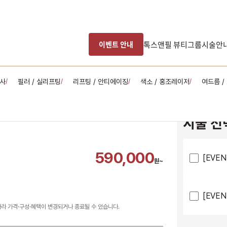
톡스앤필 뷰티그룹
시술안
이벤트 안내
주사
필러 / 실리프팅
리프팅 / 안티에이징
색소 / 홍조레이저
여드름 /
/
/
/
/
시술 선
590,000
[EVEN
원~
[EVEN
따라 가격·구성·혜택이 변경되거나 종료될 수 있습니다.