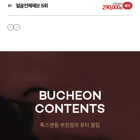
375,000
얼굴전체제모 5회
10
290,000
예약
원
BUCHEON
CONTENTS
톡스앤필 부천점의 뷰티 꿀팁