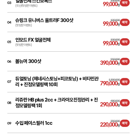
얼굴전체 스킨보톡스
100,000
03
99,000
예약
원
(국산/첫방문이벤트)
슈링크 유니버스 울트라F 300샷
100,000
04
99,000
예약
원
(첫방문이벤트)
인모드 FX 얼굴전체
100,000
05
99,000
예약
원
(첫방문이벤트)
550,000
볼뉴머 300샷
06
390,000
예약
원
듀얼토닝 (제네시스토닝+피코토닝) + 비타민관
1,300,000
07
790,000
예약
리 + 진정모델링팩 10회
원
리쥬란 HB plus 2cc + 크라이오진정관리 + 진
480,000
08
290,000
예약
정모델링팩 1회
원
350,000
수입 페이스필러 1cc
09
220,000
예약
원