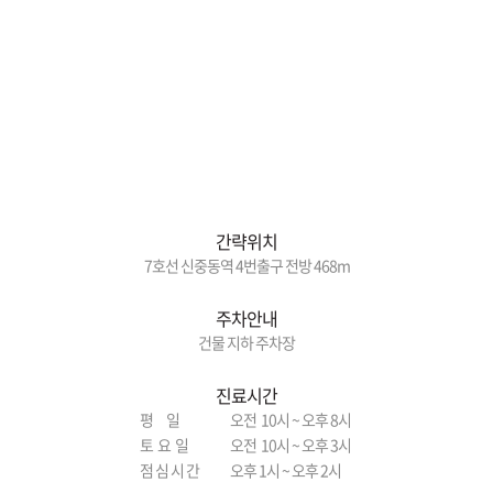
간략위치
7호선 신중동역 4번출구 전방 468m
주차안내
건물 지하 주차장
진료시간
평 일
오전 10시 ~ 오후 8시
토 요 일
오전 10시 ~ 오후 3시
점 심 시 간
오후 1시 ~ 오후 2시