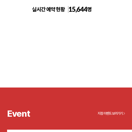
15,644
실시간 예약 현황
명
부천 톡스앤필의원
Event
지점 이벤트 보러가기