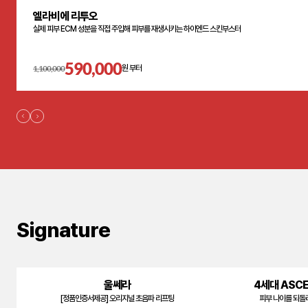
엘라비에 리투오
실제 피부 ECM 성분을 직접 주입해 피부를 재생시키는 하이엔드 스킨부스터
590,000
1,100,000
원 부터
Signature
울쎄라
4세대 ASC
[정품인증서제공] 오리지널 초음파 리프팅
피부 나이를 되돌