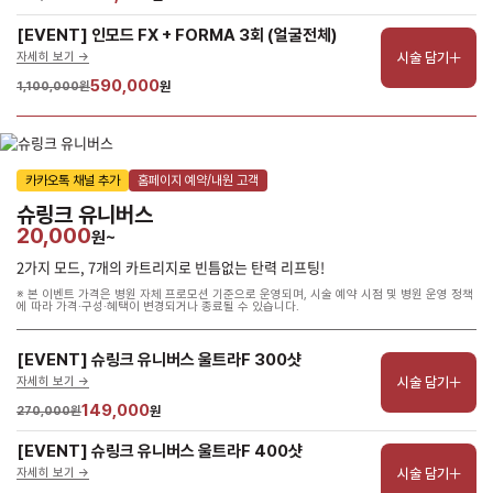
[EVENT] 인모드 FX + FORMA 3회 (얼굴전체)
시술 담기
자세히 보기 ->
590,000
1,100,000원
원
카카오톡 채널 추가
홈페이지 예약/내원 고객
슈링크 유니버스
20,000
원~
2가지 모드, 7개의 카트리지로 빈틈없는 탄력 리프팅!
※ 본 이벤트 가격은 병원 자체 프로모션 기준으로 운영되며, 시술 예약 시점 및 병원 운영 정책
에 따라 가격·구성·혜택이 변경되거나 종료될 수 있습니다.
[EVENT] 슈링크 유니버스 울트라F 300샷
시술 담기
자세히 보기 ->
149,000
270,000원
원
[EVENT] 슈링크 유니버스 울트라F 400샷
시술 담기
자세히 보기 ->