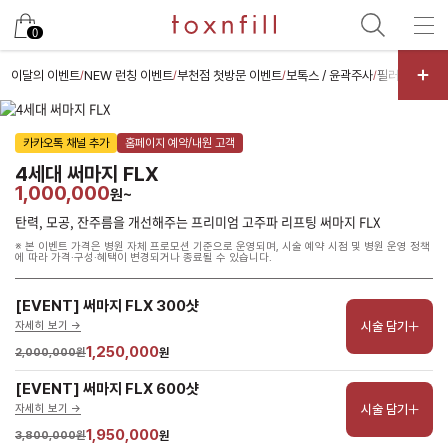
남은 시술/관리권 예약
0
남은 시술/관리권 종류 선택
이달의 이벤트
NEW 런칭 이벤트
부천점 첫방문 이벤트
보톡스 / 윤곽주사
필러 / 실리프
/
/
/
/
리프팅
카카오톡 채널 추가
홈페이지 예약/내원 고객
색소
4세대 써마지 FLX
스킨부스터
1,000,000
원~
스킨케어
탄력, 모공, 잔주름을 개선해주는 프리미엄 고주파 리프팅 써마지 FLX
※ 본 이벤트 가격은 병원 자체 프로모션 기준으로 운영되며, 시술 예약 시점 및 병원 운영 정책
여드름/모공
에 따라 가격·구성·혜택이 변경되거나 종료될 수 있습니다.
제모
[EVENT] 써마지 FLX 300샷
체형
시술 담기
자세히 보기 ->
프로그램
1,250,000
2,000,000원
원
항노화수액
[EVENT] 써마지 FLX 600샷
시술 담기
자세히 보기 ->
기타
1,950,000
3,800,000원
원