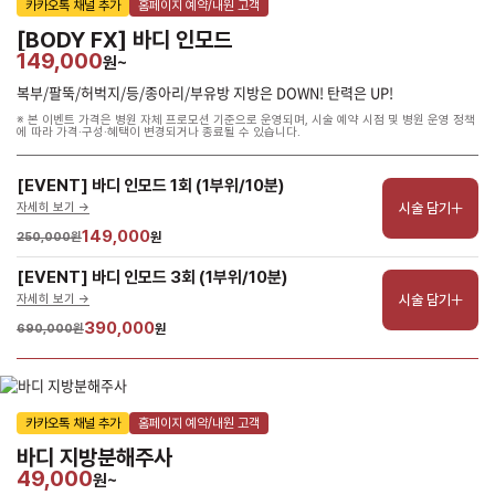
카카오톡 채널 추가
홈페이지 예약/내원 고객
[BODY FX] 바디 인모드
149,000
원~
복부/팔뚝/허벅지/등/종아리/부유방 지방은 DOWN! 탄력은 UP!
※ 본 이벤트 가격은 병원 자체 프로모션 기준으로 운영되며, 시술 예약 시점 및 병원 운영 정책
에 따라 가격·구성·혜택이 변경되거나 종료될 수 있습니다.
[EVENT] 바디 인모드 1회 (1부위/10분) 
시술 담기
자세히 보기 ->
149,000
250,000원
원
[EVENT] 바디 인모드 3회 (1부위/10분) 
시술 담기
자세히 보기 ->
390,000
690,000원
원
카카오톡 채널 추가
홈페이지 예약/내원 고객
바디 지방분해주사
49,000
원~