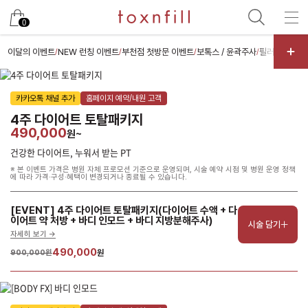
남은 시술/관리권 예약
0
남은 시술/관리권 종류 선택
이달의 이벤트
NEW 런칭 이벤트
부천점 첫방문 이벤트
보톡스 / 윤곽주사
필러 / 실리프
/
/
/
/
리프팅
카카오톡 채널 추가
홈페이지 예약/내원 고객
색소
4주 다이어트 토탈패키지
스킨부스터
490,000
원~
스킨케어
건강한 다이어트, 누워서 받는 PT
※ 본 이벤트 가격은 병원 자체 프로모션 기준으로 운영되며, 시술 예약 시점 및 병원 운영 정책
여드름/모공
에 따라 가격·구성·혜택이 변경되거나 종료될 수 있습니다.
제모
[EVENT] 4주 다이어트 토탈패키지(다이어트 수액 + 다
체형
이어트 약 처방 + 바디 인모드 + 바디 지방분해주사)
시술 담기
자세히 보기 ->
프로그램
490,000
900,000원
원
항노화수액
기타